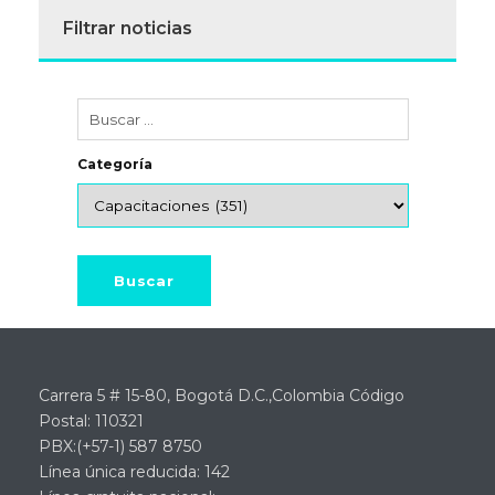
Filtrar noticias
Categoría
Carrera 5 # 15-80, Bogotá D.C.,Colombia Código
Postal: 110321
PBX:(+57-1) 587 8750
Línea única reducida: 142