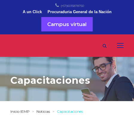
(+57)6015878750
A un Click
Procuraduria General de la Nación
Campus virtual
Capacitaciones
Inicio IEMP
>
Noticias
>
Capacitaciones