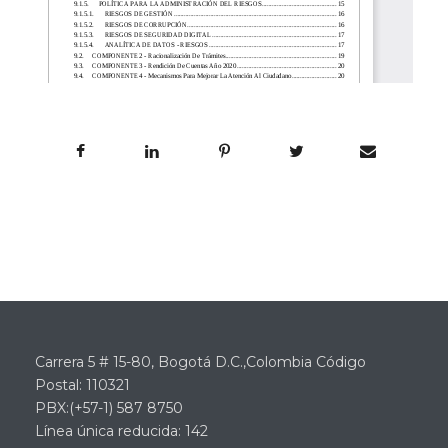
Carrera 5 # 15-80, Bogotá D.C.,Colombia Código
Postal: 110321
PBX:(+57-1) 587 8750
Línea única reducida: 142