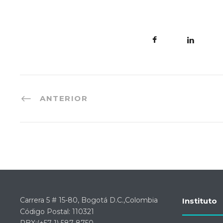
ANTERIOR
Carrera 5 # 15-80, Bogotá D.C.,Colombia
Instituto
Código Postal: 110321
PBX:(+57-1) 587 8750