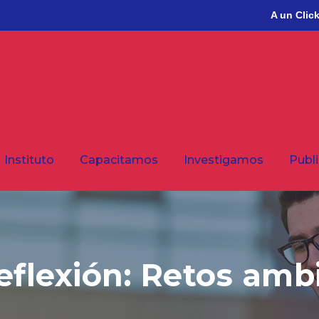
A un Clic
Instituto
Capacitamos
Investigamos
Publ
eflexión: Retos ambi