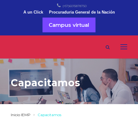
(+57)6015878750
A un Click
Procuraduria General de la Nación
Campus virtual
Capacitamos
Inicio IEMP
>
Capacitamos