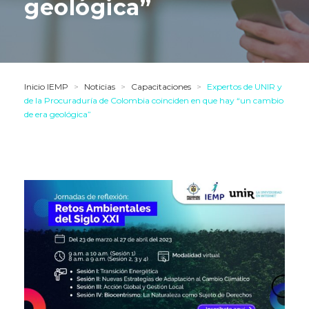
geológica”
Inicio IEMP
>
Noticias
>
Capacitaciones
>
Expertos de UNIR y
de la Procuraduría de Colombia coinciden en que hay “un cambio
de era geológica”