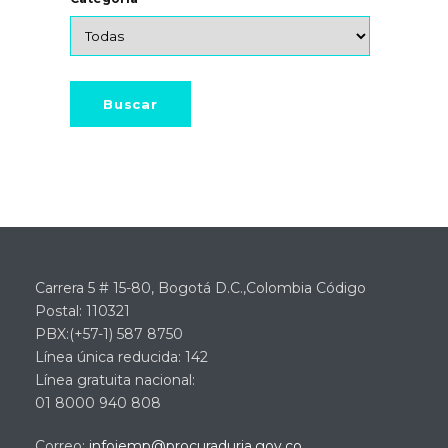
Carrera 5 # 15-80, Bogotá D.C.,Colombia Código
Postal: 110321
PBX:(+57-1) 587 8750
Línea única reducida: 142
Línea gratuita nacional:
01 8000 940 808
Correo:
infoiemp@procuraduria.gov.co