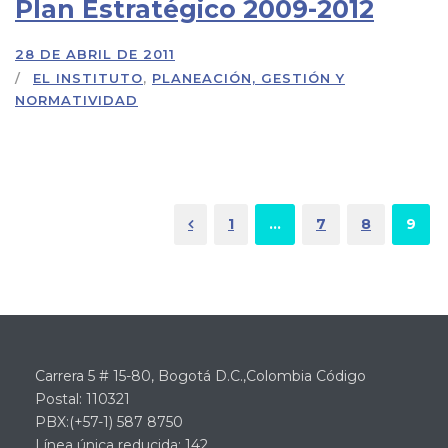
Plan Estratégico 2009-2012
28 DE ABRIL DE 2011
EL INSTITUTO
,
PLANEACIÓN, GESTIÓN Y
NORMATIVIDAD
1
…
7
8
9
Carrera 5 # 15-80, Bogotá D.C.,Colombia Código
Postal: 110321
PBX:(+57-1) 587 8750
Línea única reducida: 142