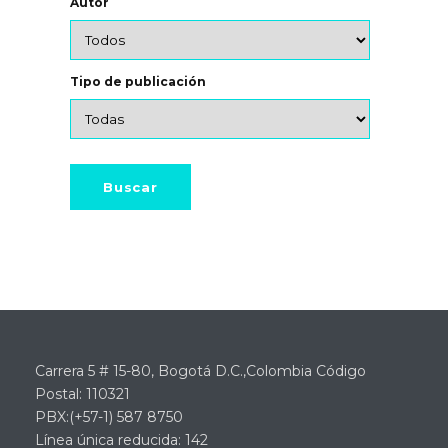
Autor
Tipo de publicación
Carrera 5 # 15-80, Bogotá D.C.,Colombia Código
Postal: 110321
PBX:(+57-1) 587 8750
Línea única reducida: 142