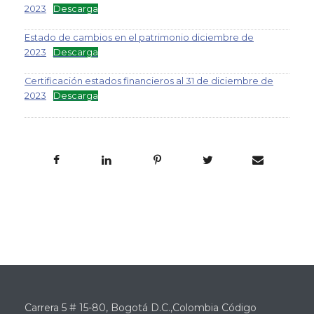
2023
Descarga
Estado de cambios en el patrimonio diciembre de
2023
Descarga
Certificación estados financieros al 31 de diciembre de
2023
Descarga
Carrera 5 # 15-80, Bogotá D.C.,Colombia Código