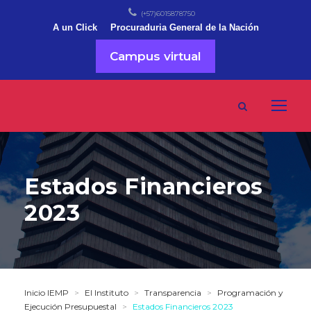
(+57)6015878750
A un Click
Procuraduria General de la Nación
Campus virtual
Estados Financieros
2023
Inicio IEMP
>
El Instituto
>
Transparencia
>
Programación y
Ejecución Presupuestal
>
Estados Financieros 2023