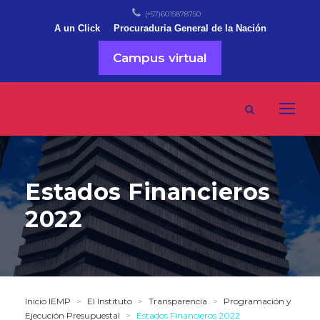
(+57)6015878750
A un Click
Procuraduria General de la Nación
Campus virtual
Estados Financieros
2022
Inicio IEMP
>
El Instituto
>
Transparencia
>
Programación y
Ejecución Presupuestal
>
Estados Financieros 2022