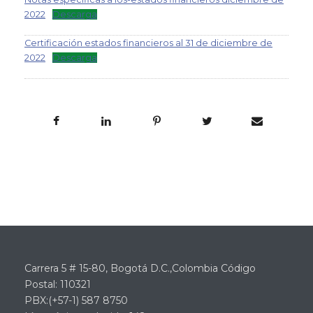
2022
Descarga
Certificación estados financieros al 31 de diciembre de
2022
Descarga
Carrera 5 # 15-80, Bogotá D.C.,Colombia Código
Postal: 110321
PBX:(+57-1) 587 8750