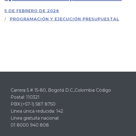
5 DE FEBRERO DE 2026
PROGRAMACIÓN Y EJECUCIÓN PRESUPUESTAL
Carrera 5 # 15-80, Bogotá D.C.,Colombia Código
Postal: 110321
PBX:(+57-1) 587 8750
Línea única reducida: 142
Línea gratuita nacional:
01 8000 940 808